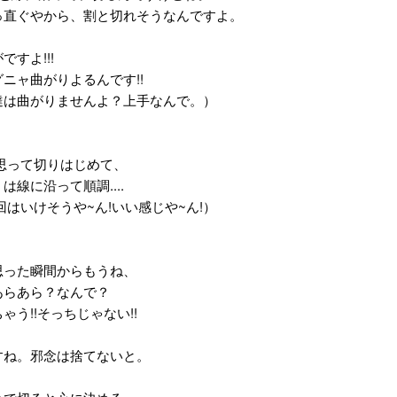
っ直ぐやから、割と切れそうなんですよ。
ですよ!!!
ニャ曲がりよるんです!!
達は曲がりませんよ？上手なんで。）
と思って切りはじめて、
は線に沿って順調....
回はいけそうや~ん!いい感じや~ん!）
思った瞬間からもうね、
あらあら？なんで？
ゃう!!そっちじゃない!!
すね。邪念は捨てないと。