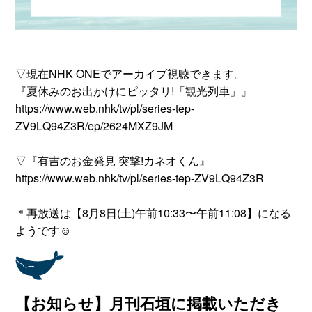
▽現在NHK ONEでアーカイブ視聴できます。
『夏休みのお出かけにピッタリ!「観光列車」』
https://www.web.nhk/tv/pl/series-tep-
ZV9LQ94Z3R/ep/2624MXZ9JM
▽『有吉のお金発見 突撃!カネオくん』
https://www.web.nhk/tv/pl/series-tep-ZV9LQ94Z3R
＊再放送は【8月8日(土)午前10:33〜午前11:08】になる
ようです☺
【お知らせ】月刊石垣に掲載いただき