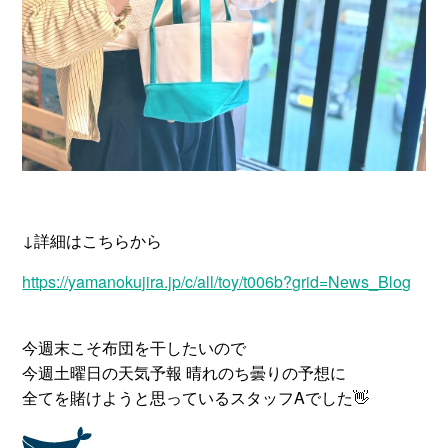
↓詳細はこちらから
https://yamanokujira.jp/c/all/toy/t006b?grid=News_Blog
今週末こそ布団を干したいので
今週土曜日の天気予報 晴れのち曇りの予想に
全てを賭けようと思っているスタッフAでした👋