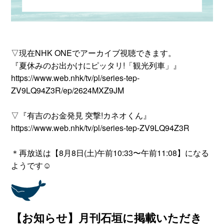
▽現在NHK ONEでアーカイブ視聴できます。
『夏休みのお出かけにピッタリ!「観光列車」』
https://www.web.nhk/tv/pl/series-tep-
ZV9LQ94Z3R/ep/2624MXZ9JM
▽『有吉のお金発見 突撃!カネオくん』
https://www.web.nhk/tv/pl/series-tep-ZV9LQ94Z3R
＊再放送は【8月8日(土)午前10:33〜午前11:08】になる
ようです☺
【お知らせ】月刊石垣に掲載いただき