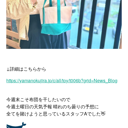
↓詳細はこちらから
https://yamanokujira.jp/c/all/toy/t006b?grid=News_Blog
今週末こそ布団を干したいので
今週土曜日の天気予報 晴れのち曇りの予想に
全てを賭けようと思っているスタッフAでした👋