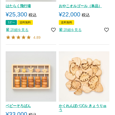
はたらく飛行場
おやこオルゴール（単品）
¥
25,300
¥
22,000
税込
税込
3才〜
送料無料
送料無料
詳細を見る
詳細を見る
4.89
ベビーそろばん
かくれんぼパズル きょうりゅ
う
¥
33,000
税込