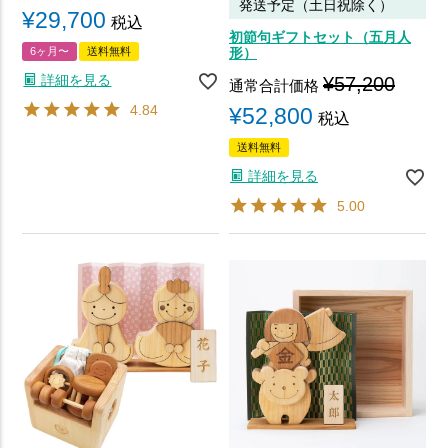
発送予定（土日祝除く）
¥
29,700
税込
初節句ギフトセット（五月人
6ヶ月〜
送料無料
形）
詳細を見る
¥
57,200
通常合計価格
4.84
¥
52,800
税込
送料無料
詳細を見る
5.00