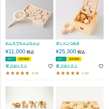
おふろでちゃぷちゃぷ
ポットンつみき
¥
11,000
¥
25,300
税込
税込
3才〜
送料無料
1才～
送料無料
詳細を見る
詳細を見る
4.93
5.00