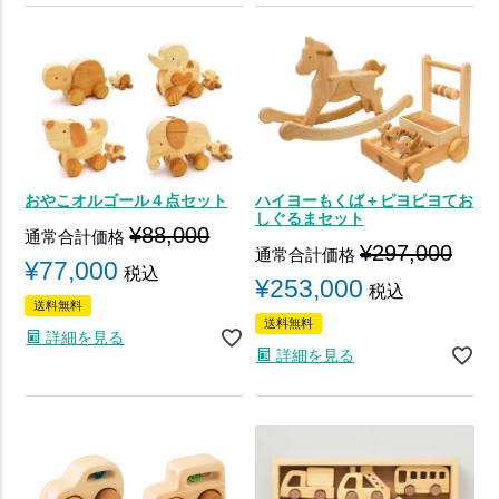
おやこオルゴール４点セット
ハイヨーもくば＋ピヨピヨてお
しぐるまセット
¥
88,000
通常合計価格
¥
297,000
通常合計価格
¥
77,000
税込
¥
253,000
税込
送料無料
送料無料
詳細を見る
詳細を見る