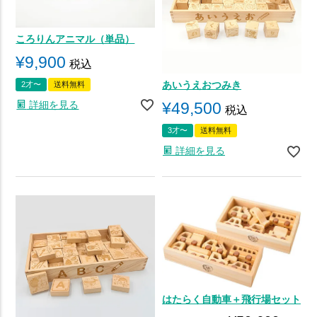
ころりんアニマル（単品）
¥
9,900
税込
あいうえおつみき
2才〜
送料無料
詳細を見る
¥
49,500
税込
3才〜
送料無料
詳細を見る
はたらく自動車＋飛行場セット