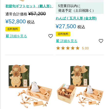
5営業日以内に
初節句ギフトセット（雛人形）
発送予定（土日祝除く）
¥
57,200
通常合計価格
わんぱく五月人形 (金太郎)
¥
52,800
税込
¥
27,500
税込
送料無料
送料無料
詳細を見る
詳細を見る
5.00