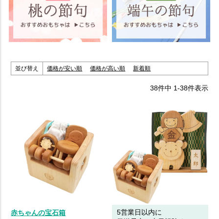
並び替え
価格が安い順
価格が高い順
新着順
38
件中
1
-
38
件表示
5営業日以内に
赤ちゃんの宝石箱