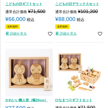
こどもの日ギフトセット
こどもの日デラックスセット
¥
71,500
¥
101,200
通常合計価格
通常合計価格
¥
66,000
¥
88,000
税込
税込
送料無料
送料無料
詳細を見る
詳細を見る
かわいい雛人形（幅20cm）
ひなまつりギフトセット
¥
27,500
¥
71,500
通常合計価格