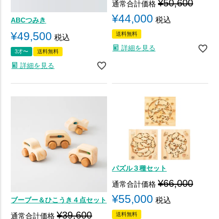
¥
50,600
通常合計価格
¥
44,000
税込
ABCつみき
¥
49,500
送料無料
税込
詳細を見る
3才〜
送料無料
詳細を見る
パズル３種セット
¥
66,000
通常合計価格
¥
55,000
税込
ブーブー＆ひこうき４点セット
¥
39,600
送料無料
通常合計価格