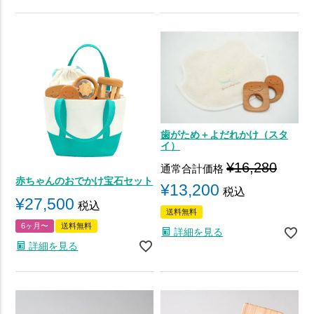
歯がため＋よだれかけ（スタ
イ）
¥
16,280
通常合計価格
赤ちゃんのおでかけ宝石セット
¥
13,200
税込
¥
27,500
税込
送料無料
6ヶ月〜
送料無料
詳細を見る
詳細を見る