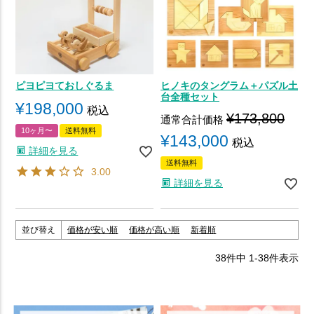
ピヨピヨておしぐるま
ヒノキのタングラム＋パズル土
台全種セット
¥
198,000
税込
¥
173,800
通常合計価格
10ヶ月〜
送料無料
¥
143,000
税込
詳細を見る
送料無料
3.00
詳細を見る
並び替え
価格が安い順
価格が高い順
新着順
38
件中
1
-
38
件表示