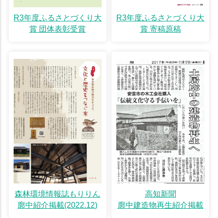
R3年度ふるさとづくり大
R3年度ふるさとづくり大
賞 団体表彰受賞
賞 寄稿原稿
森林環境情報誌もりりん
高知新聞
廓中紹介掲載(2022.12)
廓中建造物再生紹介掲載