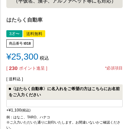
（平仮名、漢字、アルファベット等にも対応）
はたらく自動車
3才〜
送料無料
商品番号
t018
¥
25,300
税込
230
[
ポイント進呈 ]
*必須項目
送料込
■〈はたらく自動車〉に名入れをご希望の方はこちらにお名前
をご入力ください
+
¥
1,100
税込
例：はなこ、TARO、ハナコ
※ご入力いただいた通りに刻印いたします。お間違いないかご確認くださ
い。