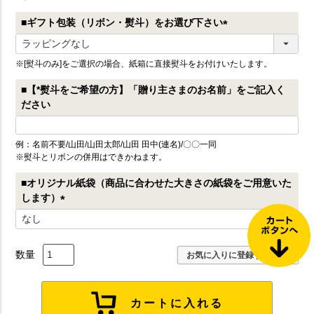
■ギフト包装（リボン・熨斗）をお選び下さい
(
必
※[熨斗のみ]をご選択の場合、紙箱に直接熨斗をお付けいたします。
須
)
■【*熨斗をご希望の方】「贈り主さまのお名前」をご記入く
ださい
例：名前不要/山田/山田太郎/山田 田中(連名)/〇〇一同
※熨斗とリボンの併用はできかねます。
■オリジナル紙袋（商品に合わせた大きさの紙袋をご用意いた
します）
(
必
須
お気に入りに登録する
)
カートに入れる