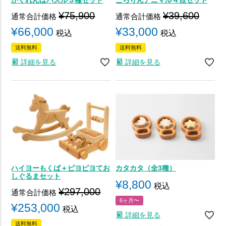
¥
75,900
¥
39,600
通常合計価格
通常合計価格
¥
66,000
¥
33,000
税込
税込
送料無料
送料無料
詳細を見る
詳細を見る
ハイヨーもくば＋ピヨピヨてお
カタカタ（全3種）
しぐるまセット
¥
8,800
税込
¥
297,000
通常合計価格
6ヶ月〜
¥
253,000
税込
詳細を見る
送料無料