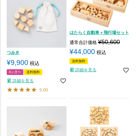
はたらく自動車＋飛行場セット
¥
50,600
通常合計価格
¥
44,000
税込
つみき
¥
9,900
送料無料
税込
詳細を見る
6ヶ月〜
送料無料
詳細を見る
5.00