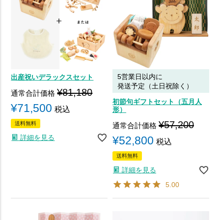
5営業日以内に
出産祝いデラックスセット
発送予定（土日祝除く）
¥
81,180
通常合計価格
初節句ギフトセット（五月人
¥
71,500
税込
形）
¥
57,200
送料無料
通常合計価格
詳細を見る
¥
52,800
税込
送料無料
詳細を見る
5.00