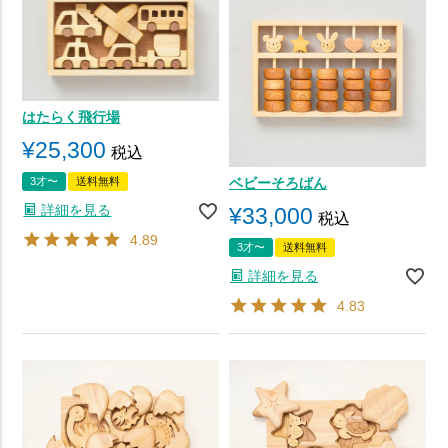
はたらく飛行場
¥
25,300
税込
ベビーそろばん
3才〜
送料無料
詳細を見る
¥
33,000
税込
4.89
3才〜
送料無料
詳細を見る
4.83