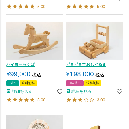
5.00
5.00
ハイヨーもくば
ピヨピヨておしぐるま
¥
99,000
¥
198,000
税込
税込
3才〜
送料無料
10ヶ月〜
送料無料
詳細を見る
詳細を見る
5.00
3.00