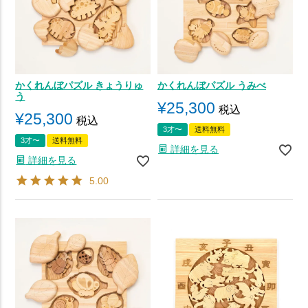
かくれんぼパズル きょうりゅ
かくれんぼパズル うみべ
う
¥
25,300
税込
¥
25,300
税込
3才〜
送料無料
3才〜
送料無料
詳細を見る
詳細を見る
5.00