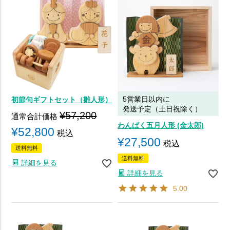
5営業日以内に
初節句ギフトセット（雛人形）
発送予定（土日祝除く）
¥
57,200
通常合計価格
わんぱく五月人形 (金太郎)
¥
52,800
税込
¥
27,500
税込
送料無料
送料無料
詳細を見る
詳細を見る
5.00