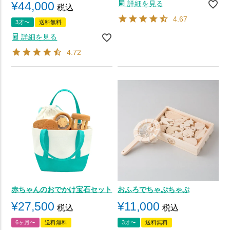
詳細を見る
¥
44,000
税込
4.67
3才〜
送料無料
詳細を見る
4.72
赤ちゃんのおでかけ宝石セット
おふろでちゃぷちゃぷ
¥
27,500
¥
11,000
税込
税込
6ヶ月〜
送料無料
3才〜
送料無料