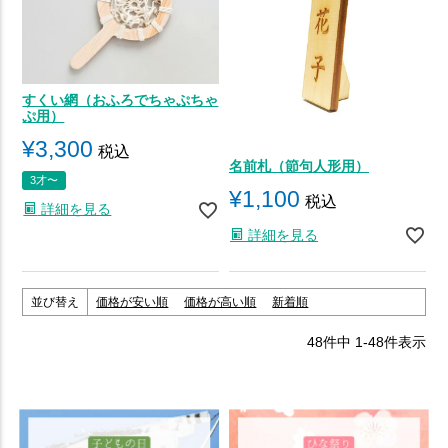
すくい網（おふろでちゃぷちゃ
ぷ用）
¥
3,300
税込
名前札（節句人形用）
3才〜
¥
1,100
税込
詳細を見る
詳細を見る
並び替え
価格が安い順
価格が高い順
新着順
48
件中
1
-
48
件表示