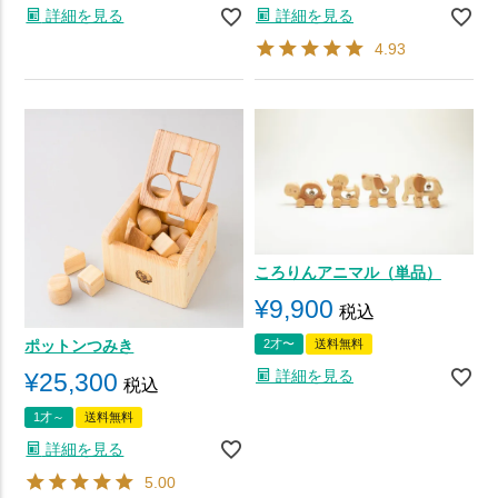
詳細を見る
詳細を見る
4.93
ころりんアニマル（単品）
¥
9,900
税込
ポットンつみき
2才〜
送料無料
詳細を見る
¥
25,300
税込
1才～
送料無料
詳細を見る
5.00