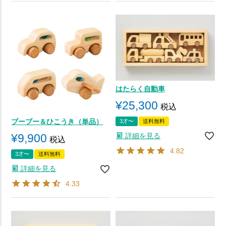
はたらく自動車
¥
25,300
税込
ブーブー＆ひこうき（単品）
3才〜
送料無料
詳細を見る
¥
9,900
税込
4.82
3才〜
送料無料
詳細を見る
4.33