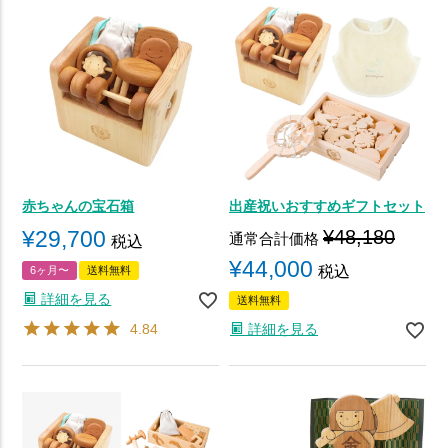
赤ちゃんの宝石箱
出産祝いおすすめギフトセット
¥
29,700
¥
48,180
通常合計価格
税込
¥
44,000
税込
6ヶ月〜
送料無料
詳細を見る
送料無料
4.84
詳細を見る