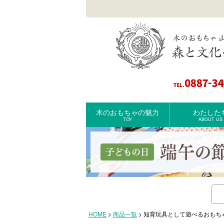
木のおもちゃの魅力
わたした
TOY
ABOUT US
検索
HOME
商品一覧
知育玩具として遊べるおもち