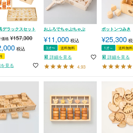
具デラックスセット
おふろでちゃぷちゃぷ
ポットンつみき
¥
157,300
¥
11,000
¥
25,300
計価格
税込
税
2,000
3才〜
送料無料
1才～
送料無料
税込
料
詳細を見る
詳細を見る
細を見る
4.93