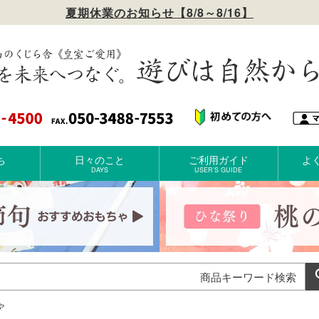
夏期休業のお知らせ【8/8～8/16】
ち
日々のこと
ご利用ガイド
よ
DAYS
USER’S GUIDE
ゃ