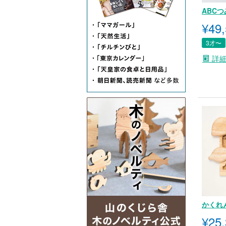
ABCつ
¥
49
3才〜
詳
かくれ
¥
25