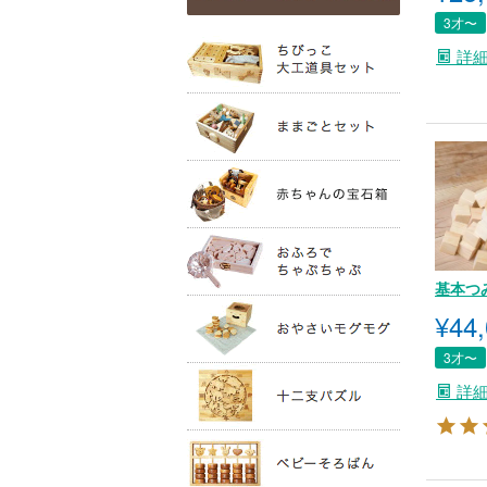
3才〜
詳
基本つ
¥
44
3才〜
詳