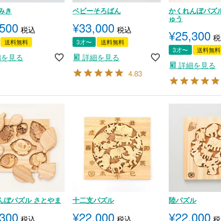
みき
ベビーそろばん
かくれんぼパズル
ゅう
,500
¥
33,000
税込
税込
¥
25,300
税
送料無料
3才〜
送料無料
3才〜
送料無料
細を見る
詳細を見る
詳細を見る
4.83
んぼパズル さとやま
十二支パズル
陸パズル
,300
¥
22,000
¥
22,000
税込
税込
税