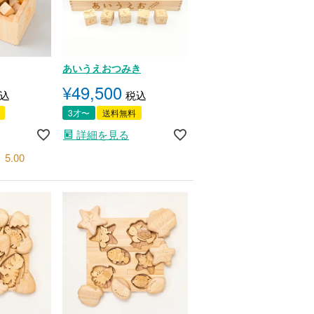
あいうえおつみき
¥
49,500
込
税込
3才〜
送料無料
詳細を見る
5.00