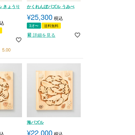
 きょうり
かくれんぼパズル うみべ
¥
25,300
税込
込
3才〜
送料無料
詳細を見る
5.00
海パズル
¥
22,000
込
税込