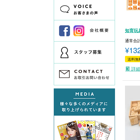
知育玩
通常合
¥
13
送料無
詳