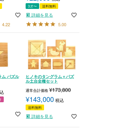
3才〜
送料無料
詳細を見る
4.22
5.00
ム パズル
ヒノキのタングラム＋パズ
ル土台全種セット
¥
173,800
通常合計価格
込
¥
143,000
け
税込
送料無料
詳細を見る