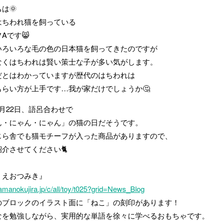
は🌞
はちわれ猫を飼っている
Aです😸
いろいろな毛の色の日本猫を飼ってきたのですが
なくはちわれは賢い策士な子が多い気がします。
だとはわかっていますが歴代のはちわれは
もらい方が上手です…我が家だけでしょうか🤔
月22日、語呂合わせで
ん・にゃん・にゃん」の猫の日だそうです。
じら舎でも猫モチーフが入った商品がありますので、
介させてください🐈
うえおつみき』
yamanokujira.jp/c/all/toy/t025?grid=News_Blog
のブロックのイラスト面に「ねこ」の刻印があります！
なを勉強しながら、実用的な単語を徐々に学べるおもちゃです。