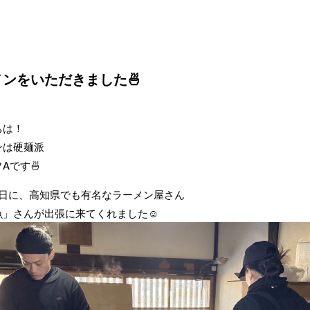
ンをいただきました🍜
ちは！
ンは硬麺派
Aです🍜
9日に、高知県でも有名なラーメン屋さん
魚」さんが出張に来てくれました☺