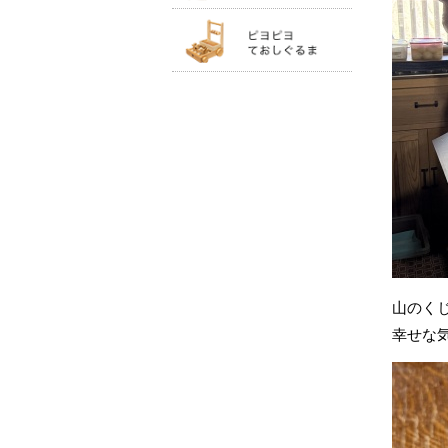
山のく
幸せな