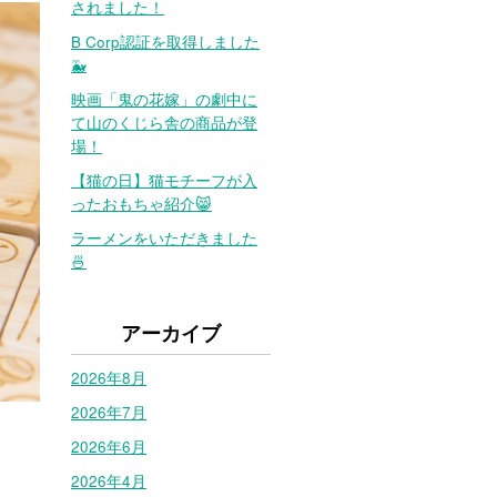
されました！
B Corp認証を取得しました
🐳
映画「鬼の花嫁」の劇中に
て山のくじら舎の商品が登
場！
【猫の日】猫モチーフが入
ったおもちゃ紹介😸
ラーメンをいただきました
🍜
アーカイブ
2026年8月
2026年7月
2026年6月
2026年4月