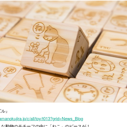
ズル』
yamanokujira.jp/c/all/toy/t013?grid=News_Blog
まな動物のモチーフの中に「ねこ」のピースが！