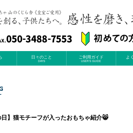
ち
日々のこと
ご利用ガイド
よ
DAYS
USER’S GUIDE
の日】猫モチーフが入ったおもちゃ紹介😸