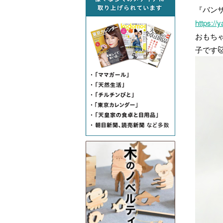
『バンザ
https://
おもち
子です