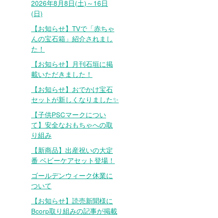
2026年8月8日(土)～16日
(日)
【お知らせ】TVで「赤ちゃ
んの宝石箱」紹介されまし
た！
【お知らせ】月刊石垣に掲
載いただきました！
【お知らせ】おでかけ宝石
セットが新しくなりました✨
【子供PSCマークについ
て】安全なおもちゃへの取
り組み
【新商品】出産祝いの大定
番 ベビーケアセット登場！
ゴールデンウィーク休業に
ついて
【お知らせ】読売新聞様に
Bcorp取り組みの記事が掲載