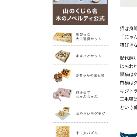
猫は身
「にゃ
猫好き
歴代飼
はちわ
黒猫は
白猫は
キジト
三毛猫
という偏