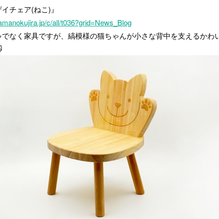
イチェア(ねこ)』
yamanokujira.jp/c/all/t036?grid=News_Blog
ゃでなく家具ですが、縞模様の猫ちゃんが小さな背中を支えるかわ
