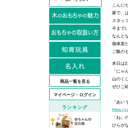
こんにち
家で、
スタッフ
今まで
なんと
個体差
ご飯の
本日は2
「にゃ
山のく
商品一覧を見る
ぜひご紹
マイページ・ログイン
『あい
ランキング
https://
「ね」
ひらが