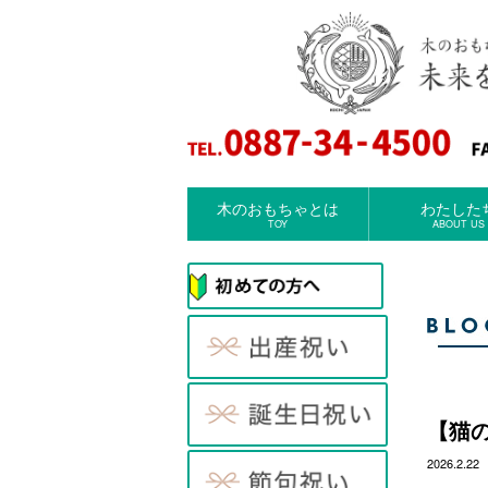
木のおもちゃとは
わたした
TOY
ABOUT US
【猫
2026.2.22