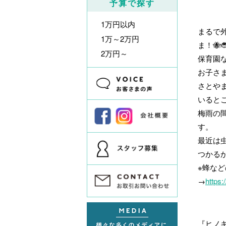
予算で探す
1万円以内
まるで
1万～2万円
ま！🐝
2万円～
保育園
お子さ
さとや
いるとこ
梅雨の
す。
最近は
つかるか
※蜂な
→
https:
『ヒノ