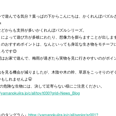
外で遊んでる気分？葉っぱの下からこんにちは、かくれんぼパズル

などからも支持が多いかくれんぼパズルシリーズ。
まによって遊び方が多岐にわたり、想像力を膨らますことが出しま
まのおすすめポイントは、なんといっても身近な生き物をモチーフ
ろです😊
間はお家で遊んで、梅雨が過ぎたら実物を見に行きやすいのがポイ
虫を見る機会が減りましたが、木陰や木の幹、草原をこっそりのぞ
もしれませんよ🤫
どの危険な生物には、決して近寄らない様にご注意ください。
//yamanokujira.jp/c/all/toy/t030?grid=News_Blog
キのタングラム』
https://yamanokujira.jp/c/all/senior/sr001?