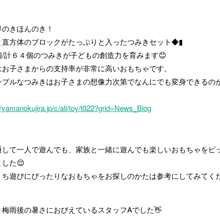
界のきほんのき！
と直方体のブロックがたっぷりと入ったつみきセット◆▮
個/計６４個のつみきが子どもの創造力を育みます😊
はお子さまからの支持率が非常に高いおもちゃです。
ンプルなつみきはお子さまの想像力次第でなんにでも変身できるの
！
//yamanokujira.jp/c/all/toy/t022?grid=News_Blog
通して一人で遊んでも、家族と一緒に遊んでも楽しいおもちゃをピ
した😌
うち遊びにぴったりなおもちゃをお探しのかたは参考にしてみてく
り梅雨後の暑さにおびえているスタッフAでした👋