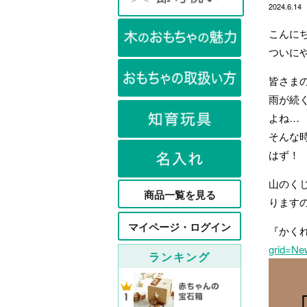
2024.6.14
こんに
ついに
皆さま
雨が続
よね…
そんな
はず！
山のく
商品一覧を見る
りますの
マイページ・ログイン
『かく
grid=Ne
ランキング