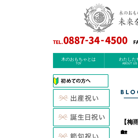
木のおもちゃとは
わたした
TOY
ABOUT US
【梅
🏡