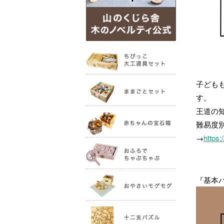
子ども
す。
王道の
難易度
→
https:
『基本