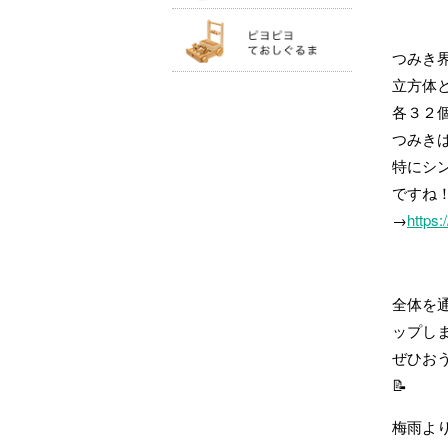
つみき
立方体
各３２
つみき
特にシ
ですね
→
https:
全体を
ップしま
ぜひお
📝
梅雨よ