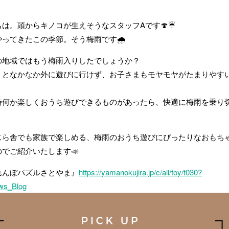
ちは。頭からキノコが生えそうなスタッフAです🍄☔
やってきたこの季節。そう梅雨です🌧
の地域ではもう梅雨入りしたでしょうか？
くとなかなか外に遊びに行けず、お子さまもモヤモヤがたまりやす
時何か楽しくおうち遊びできるものがあったら、快適に梅雨を乗り
じら舎でも家族で楽しめる、梅雨のおうち遊びにぴったりなおもち
でご紹介いたします📣
れんぼパズルさとやま』
https://yamanokujira.jp/c/all/toy/t030?
ws_Blog