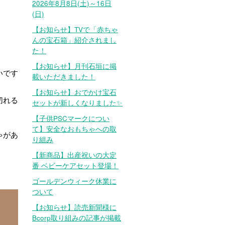
2026年8月8日(土)～16日
(日)
【お知らせ】TVで「赤ちゃ
んの宝石箱」紹介されまし
た！
【お知らせ】月刊石垣に掲
いです
載いただきました！
【お知らせ】おでかけ宝石
切れる
セットが新しくなりました✨
【子供PSCマークについ
て】安全なおもちゃへの取
ゃがあ
り組み
【新商品】出産祝いの大定
番 ベビーケアセット登場！
ゴールデンウィーク休業に
ついて
【お知らせ】読売新聞様に
Bcorp取り組みの記事が掲載