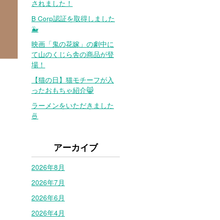
されました！
B Corp認証を取得しました
🐳
映画「鬼の花嫁」の劇中に
て山のくじら舎の商品が登
場！
【猫の日】猫モチーフが入
ったおもちゃ紹介😸
ラーメンをいただきました
🍜
アーカイブ
2026年8月
2026年7月
2026年6月
2026年4月