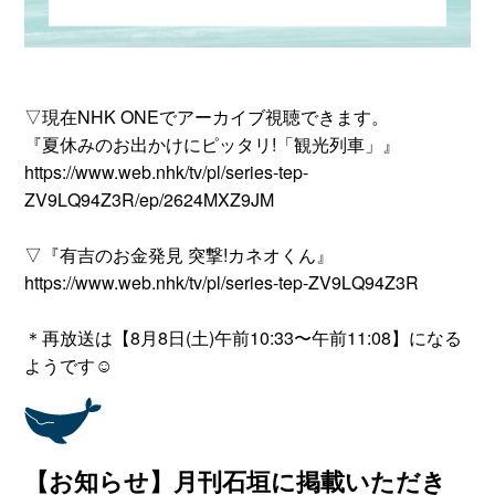
▽現在NHK ONEでアーカイブ視聴できます。
『夏休みのお出かけにピッタリ!「観光列車」』
https://www.web.nhk/tv/pl/series-tep-
ZV9LQ94Z3R/ep/2624MXZ9JM
▽『有吉のお金発見 突撃!カネオくん』
https://www.web.nhk/tv/pl/series-tep-ZV9LQ94Z3R
＊再放送は【8月8日(土)午前10:33〜午前11:08】になる
ようです☺
【お知らせ】月刊石垣に掲載いただき