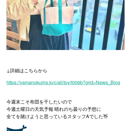
↓詳細はこちらから
https://yamanokujira.jp/c/all/toy/t006b?grid=News_Blog
今週末こそ布団を干したいので
今週土曜日の天気予報 晴れのち曇りの予想に
全てを賭けようと思っているスタッフAでした👋