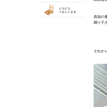
高知の
踊り子
それか