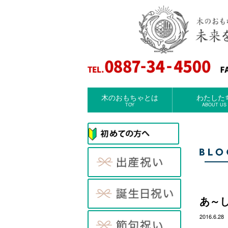
木のおもちゃとは
わたした
TOY
ABOUT US
あ～
2016.6.28