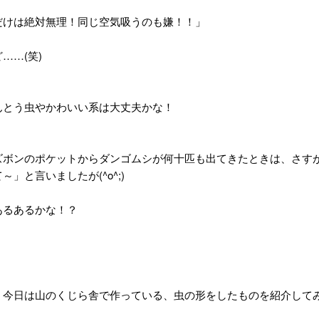
だけは絶対無理！同じ空気吸うのも嫌！！」
……(笑)
んとう虫やかわいい系は大丈夫かな！
ズボンのポケットからダンゴムシが何十匹も出てきたときは、さす
～」と言いましたが(^o^;)
あるあるかな！？
、今日は山のくじら舎で作っている、虫の形をしたものを紹介して