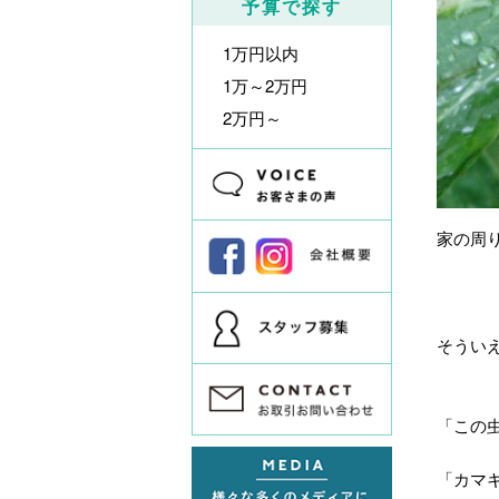
予算で探す
1万円以内
1万～2万円
2万円～
家の周
そうい
「この
「カマ