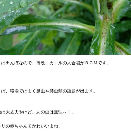
りは田んぼなので、毎晩、カエルの大合唱がＢＧＭです。
えば、職場ではよく昆虫や爬虫類の話題が出ます。
虫は大丈夫やけど、あの虫は無理～！」
キリの赤ちゃんてかわいいよね」