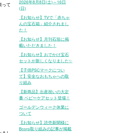
2026年8月8日(土)～16日
願って
(日)
【お知らせ】TVで「赤ちゃ
んの宝石箱」紹介されまし
た！
【お知らせ】月刊石垣に掲
載いただきました！
【お知らせ】おでかけ宝石
セットが新しくなりました✨
【子供PSCマークについ
て】安全なおもちゃへの取
り組み
【新商品】出産祝いの大定
番 ベビーケアセット登場！
ゴールデンウィーク休業に
ついて
【お知らせ】読売新聞様に
Bcorp取り組みの記事が掲載
いまし