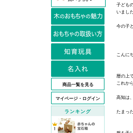
子ども
いまし
今の子
こんに
暦の上
これか
商品一覧を見る
高知は
マイページ・ログイン
ランキング
たまっ
服を干