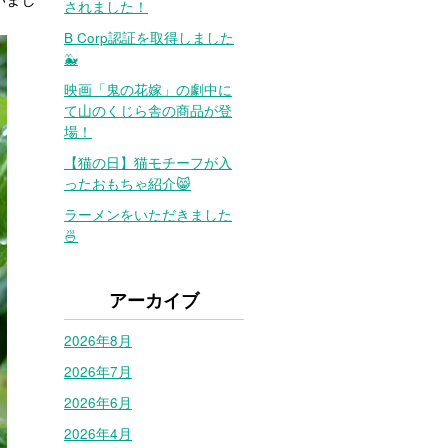
されました！
B Corp認証を取得しました
🐳
映画「鬼の花嫁」の劇中に
て山のくじら舎の商品が登
場！
【猫の日】猫モチーフが入
ったおもちゃ紹介😸
ラーメンをいただきました
🍜
アーカイブ
2026年8月
2026年7月
2026年6月
2026年4月