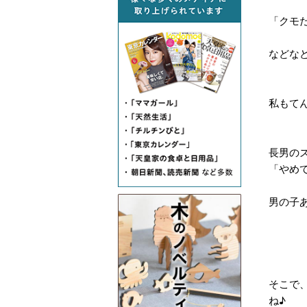
「クモ
などなど
私もて
長男の
「やめて
男の子
そこで
ね♪