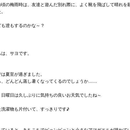
の頃の梅雨時は、友達と遊んだ別れ際に、よく靴を飛ばして晴れを
た。
ども逹もするのかな～？
ちは、サヨです。
では夏至が過ぎました。
ら、どんどん蒸し暑くなってくるのでしょうか……
、日曜日は久しぶりに気持ちの良いお天気でしたね～
た洗濯物も片付いて、すっきりです♪
していると、あちこちでピョンピョンと小さなアマガエルが跳ねて