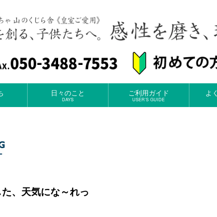
ち
日々のこと
ご利用ガイド
よ
DAYS
USER’S GUIDE
した、天気にな～れっ