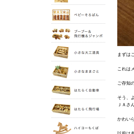
まずは
これは
ご存知
そう、
ＪＡさ
かわい
以前は