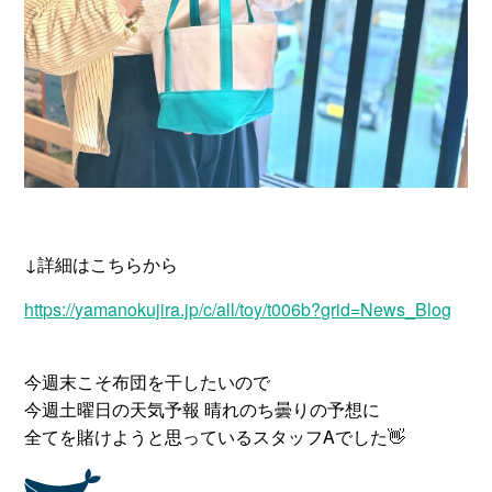
↓詳細はこちらから
https://yamanokujira.jp/c/all/toy/t006b?grid=News_Blog
今週末こそ布団を干したいので
今週土曜日の天気予報 晴れのち曇りの予想に
全てを賭けようと思っているスタッフAでした👋