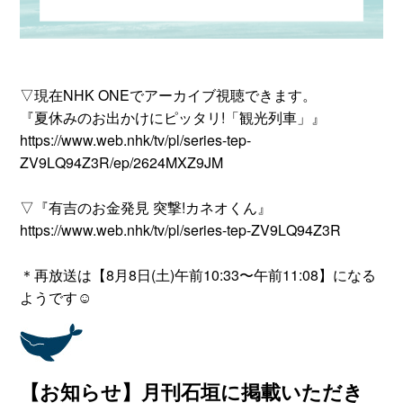
▽現在NHK ONEでアーカイブ視聴できます。
『夏休みのお出かけにピッタリ!「観光列車」』
https://www.web.nhk/tv/pl/series-tep-
ZV9LQ94Z3R/ep/2624MXZ9JM
▽『有吉のお金発見 突撃!カネオくん』
https://www.web.nhk/tv/pl/series-tep-ZV9LQ94Z3R
＊再放送は【8月8日(土)午前10:33〜午前11:08】になる
ようです☺
【お知らせ】月刊石垣に掲載いただき