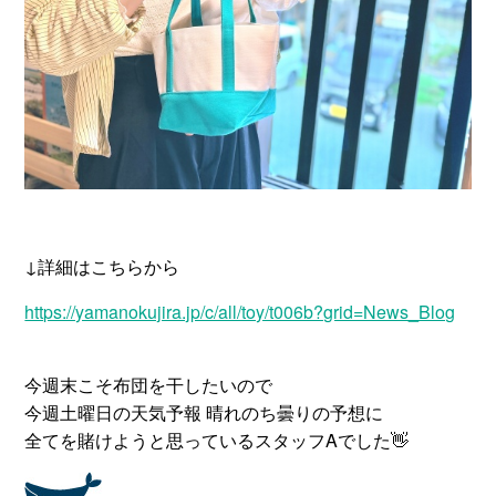
↓詳細はこちらから
https://yamanokujira.jp/c/all/toy/t006b?grid=News_Blog
今週末こそ布団を干したいので
今週土曜日の天気予報 晴れのち曇りの予想に
全てを賭けようと思っているスタッフAでした👋