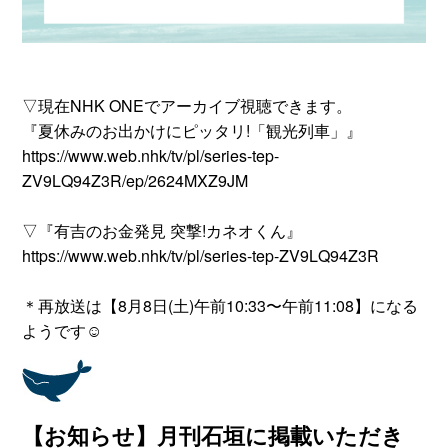
▽現在NHK ONEでアーカイブ視聴できます。
『夏休みのお出かけにピッタリ!「観光列車」』
https://www.web.nhk/tv/pl/series-tep-
ZV9LQ94Z3R/ep/2624MXZ9JM
▽『有吉のお金発見 突撃!カネオくん』
https://www.web.nhk/tv/pl/series-tep-ZV9LQ94Z3R
＊再放送は【8月8日(土)午前10:33〜午前11:08】になる
ようです☺
【お知らせ】月刊石垣に掲載いただき