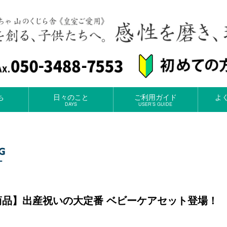
ち
日々のこと
ご利用ガイド
よ
DAYS
USER’S GUIDE
商品】出産祝いの大定番 ベビーケアセット登場！