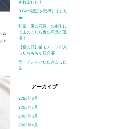
されました！
B Corp認証を取得しました
🐳
映画「鬼の花嫁」の劇中に
て山のくじら舎の商品が登
テム
場！
わせ
【猫の日】猫モチーフが入
ったおもちゃ紹介😸
ラーメンをいただきました
🍜
アーカイブ
2026年8月
2026年7月
2026年6月
2026年4月