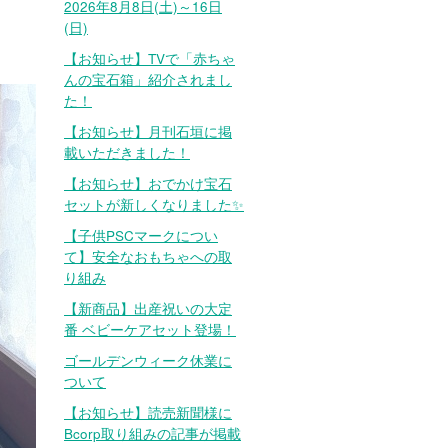
2026年8月8日(土)～16日
(日)
【お知らせ】TVで「赤ちゃ
んの宝石箱」紹介されまし
た！
【お知らせ】月刊石垣に掲
載いただきました！
【お知らせ】おでかけ宝石
セットが新しくなりました✨
【子供PSCマークについ
て】安全なおもちゃへの取
り組み
【新商品】出産祝いの大定
番 ベビーケアセット登場！
ゴールデンウィーク休業に
ついて
【お知らせ】読売新聞様に
Bcorp取り組みの記事が掲載