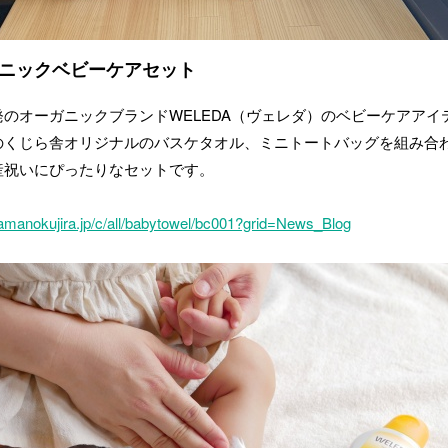
ニックベビーケアセット
発のオーガニックブランドWELEDA（ヴェレダ）のベビーケアアイ
のくじら舎オリジナルのバスケタオル、ミニトートバッグを組み合
産祝いにぴったりなセットです。
yamanokujira.jp/c/all/babytowel/bc001?grid=News_Blog