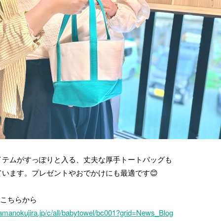
イテムがすっぽりと入る、丈夫な厚手トートバッグも
ています。プレゼントやおでかけにも最適です😊
はこちらから
yamanokujira.jp/c/all/babytowel/bc001?grid=News_Blog