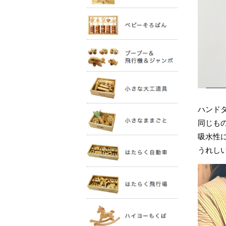
ハンド
同じも
吸水性
うれし