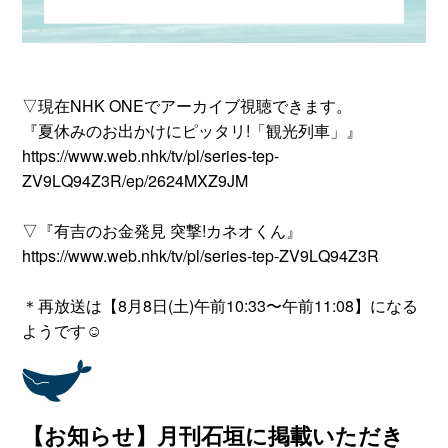
▽現在NHK ONEでアーカイブ視聴できます。
『夏休みのお出かけにピッタリ!「観光列車」』
https://www.web.nhk/tv/pl/series-tep-
ZV9LQ94Z3R/ep/2624MXZ9JM
▽『有吉のお金発見 突撃!カネオくん』
https://www.web.nhk/tv/pl/series-tep-ZV9LQ94Z3R
＊再放送は【8月8日(土)午前10:33〜午前11:08】になる
ようです☺
【お知らせ】月刊石垣に掲載いただき