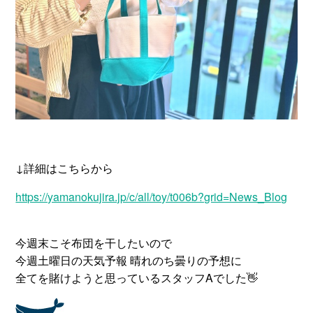
↓詳細はこちらから
https://yamanokujira.jp/c/all/toy/t006b?grid=News_Blog
今週末こそ布団を干したいので
今週土曜日の天気予報 晴れのち曇りの予想に
全てを賭けようと思っているスタッフAでした👋