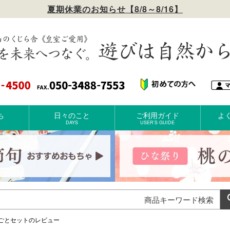
夏期休業のお知らせ【8/8～8/16】
ち
日々のこと
ご利用ガイド
よ
DAYS
USER’S GUIDE
ごとセットのレビュー