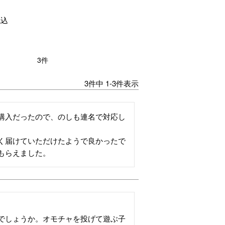
税込
3
3
件中
1
-
3
件表示
購入だったので、のしも連名で対応し
く届けていただけたようで良かったで
もらえました。
でしょうか。オモチャを投げて遊ぶ子